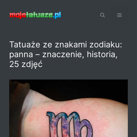
Przejdź
do
Menu
treści
Tatuaże ze znakami zodiaku:
panna – znaczenie, historia,
25 zdjęć