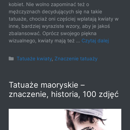
kobiet. Nie wolno zapominać też o
mężczyznach decydujących się na takie
tatuaże, chociaż oni częściej wplatają kwiaty w
inne, bardziej wyraziste wzory, aby je jakoś
zbalansować. Oprócz swojego piękna
wizualnego, kwiaty mają też …
Czytaj dalej
Kategorie
Tatuaże kwiaty
,
Znaczenie tatuaży
Tatuaże maoryskie –
znaczenie, historia, 100 zdjęć