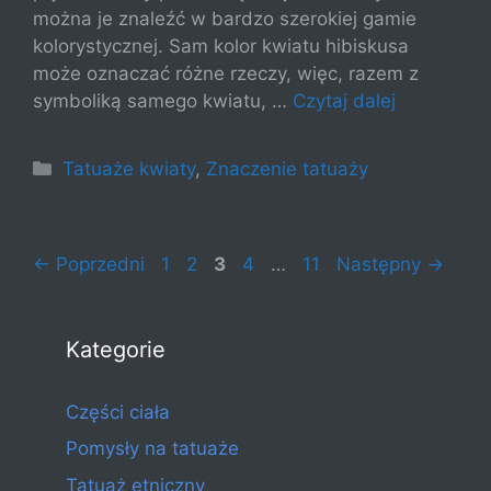
można je znaleźć w bardzo szerokiej gamie
kolorystycznej. Sam kolor kwiatu hibiskusa
może oznaczać różne rzeczy, więc, razem z
symboliką samego kwiatu, …
Czytaj dalej
Kategorie
Tatuaże kwiaty
,
Znaczenie tatuaży
Strona
Strona
Strona
Strona
Strona
←
Poprzedni
1
2
3
4
…
11
Następny
→
Kategorie
Części ciała
Pomysły na tatuaże
Tatuaż etniczny