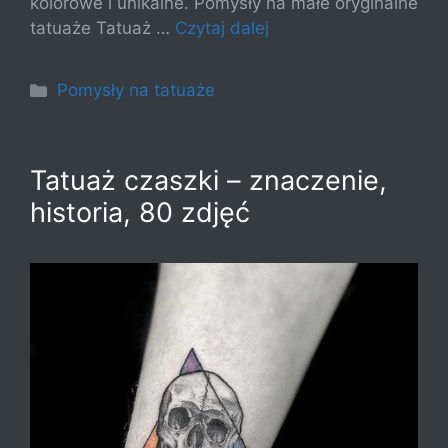
kolorowe i unikalne. Pomysły na małe oryginalne
tatuaże Tatuaż …
Czytaj dalej
Kategorie
Pomysły na tatuaże
Tatuaż czaszki – znaczenie,
historia, 80 zdjęć