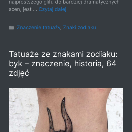
najprostszego glifu do bardziej dramatycznych
scen, jest …
Czytaj dalej
Kategorie
Znaczenie tatuaży
,
Znaki zodiaku
Tatuaże ze znakami zodiaku:
byk – znaczenie, historia, 64
zdjęć