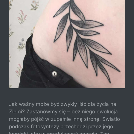
Jak ważny może być zwykły liść dla życia na
Ziemi? Zastanówmy się – bez niego ewolucja
mogłaby pójść w zupełnie inną stronę. Światło
podczas fotosyntezy przechodzi przez jego
komórki, aby wyprodukować energię. Ten,