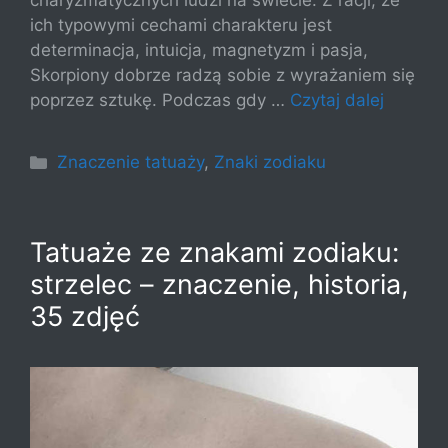
charyzmatycznych ludzi na świecie. Z racji, że
ich typowymi cechami charakteru jest
determinacja, intuicja, magnetyzm i pasja,
Skorpiony dobrze radzą sobie z wyrażaniem się
poprzez sztukę. Podczas gdy …
Czytaj dalej
Kategorie
Znaczenie tatuaży
,
Znaki zodiaku
Tatuaże ze znakami zodiaku:
strzelec – znaczenie, historia,
35 zdjęć