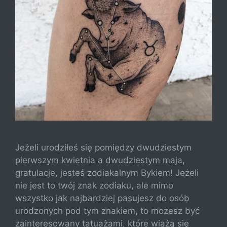
Jeżeli urodziłeś się pomiędzy dwudziestym
pierwszym kwietnia a dwudziestym maja,
gratulacje, jesteś zodiakalnym Bykiem! Jeżeli
nie jest to twój znak zodiaku, ale mimo
wszystko jak najbardziej pasujesz do osób
urodzonych pod tym znakiem, to możesz być
zainteresowany tatuażami, które wiążą się