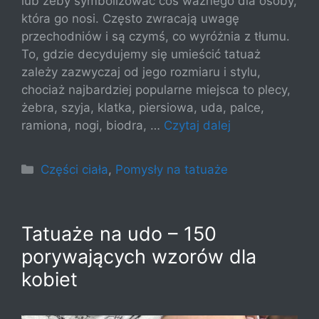
lub żeby symbolizować coś ważnego dla osoby,
która go nosi. Często zwracają uwagę
przechodniów i są czymś, co wyróżnia z tłumu.
To, gdzie decydujemy się umieścić tatuaż
zależy zazwyczaj od jego rozmiaru i stylu,
chociaż najbardziej popularne miejsca to plecy,
żebra, szyja, klatka, piersiowa, uda, palce,
ramiona, nogi, biodra, …
Czytaj dalej
Kategorie
Części ciała
,
Pomysły na tatuaże
Tatuaże na udo – 150
porywających wzorów dla
kobiet