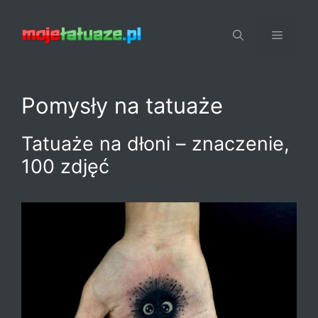
Przejdź
do
Menu
treści
Pomysły na tatuaże
Tatuaże na dłoni – znaczenie,
100 zdjęć