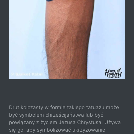
Drut kolczasty w formie takiego tatuażu może
być symbolem chrześcijaństwa lub być
powiązany z życiem Jezusa Chrystusa. Używa
się go, aby symbolizować ukrzyżowanie