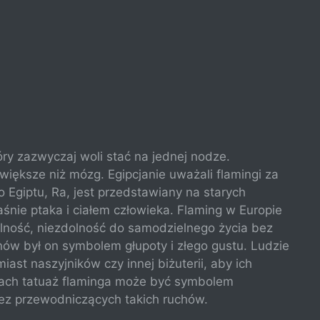
óry zazwyczaj woli stać na jednej nodze.
większe niż mózg. Egipcjanie uważali flamingi za
 Egiptu, Ra, jest przedstawiany na starych
aśnie ptaka i ciałem człowieka. Flaming w Europie
lność, niezdolność do samodzielnego życia bez
kanów był on symbolem głupoty i złego gustu. Ludzie
miast naszyjników czy innej biżuterii, aby ich
sach tatuaż flaminga może być symbolem
zez przewodniczących takich ruchów.